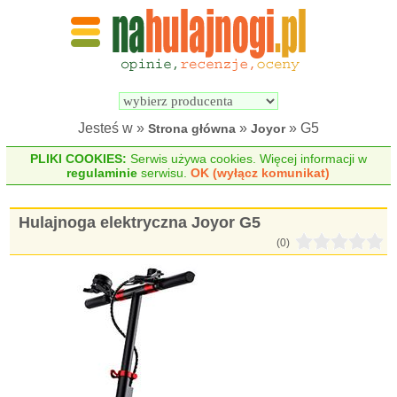
Wyszukiwarka 
Porównywarka 
hulajnóg 
hulajnóg 
elektrycznych
elektrycznych
Jesteś w »
»
» G5
Strona główna
Joyor
PLIKI COOKIES:
Serwis używa cookies. Więcej informacji w
regulaminie
serwisu.
OK (wyłącz komunikat)
Hulajnoga elektryczna Joyor G5
(0)