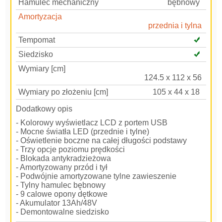
Hamulec mechaniczny
bębnowy
Amortyzacja
przednia i tylna
Tempomat
Siedzisko
Wymiary [cm]
124.5 x 112 x 56
Wymiary po złożeniu [cm]
105 x 44 x 18
Dodatkowy opis
- Kolorowy wyświetlacz LCD z portem USB
- Mocne światła LED (przednie i tylne)
- Oświetlenie boczne na całej długości podstawy
- Trzy opcje poziomu prędkości
- Blokada antykradzieżowa
- Amortyzowany przód i tył
- Podwójnie amortyzowane tylne zawieszenie
- Tylny hamulec bębnowy
- 9 calowe opony dętkowe
- Akumulator 13Ah/48V
- Demontowalne siedzisko