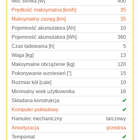
Moc silnika [W]
400
Prędkość maksymalna [km/h]
35
Maksymalny zasięg [km]
35
Pojemność akumulatora [Ah]
10
Pojemność akumulatora [Wh]
360
Czas ładowania [h]
5
Waga [kg]
13
Maksymalne obciążenie [kg]
120
Pokonywanie wzniesień [°]
15
Rozmiar kół [cale]
10
Minimalny wiek użytkownika
16
Składana konstrukcja
Komputer pokładowy
Hamulec mechaniczny
tarczowy
Amortyzacja
przednia
Tempomat