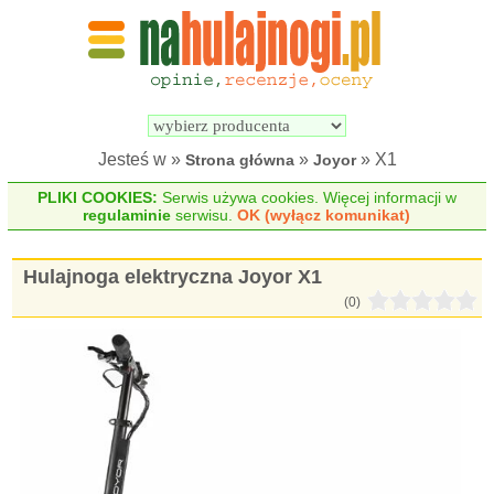
Wyszukiwarka 
Porównywarka 
hulajnóg 
hulajnóg 
elektrycznych
elektrycznych
Jesteś w »
»
» X1
Strona główna
Joyor
PLIKI COOKIES:
Serwis używa cookies. Więcej informacji w
regulaminie
serwisu.
OK (wyłącz komunikat)
Hulajnoga elektryczna Joyor X1
(0)