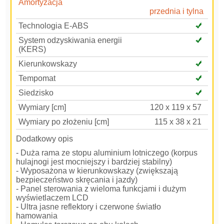
Amortyzacja
przednia i tylna
Technologia E-ABS
System odzyskiwania energii
(KERS)
Kierunkowskazy
Tempomat
Siedzisko
Wymiary [cm]
120 x 119 x 57
Wymiary po złożeniu [cm]
115 x 38 x 21
Dodatkowy opis
- Duża rama ze stopu aluminium lotniczego (korpus
hulajnogi jest mocniejszy i bardziej stabilny)
- Wyposażona w kierunkowskazy (zwiększają
bezpieczeństwo skręcania i jazdy)
- Panel sterowania z wieloma funkcjami i dużym
wyświetlaczem LCD
- Ultra jasne reflektory i czerwone światło
hamowania