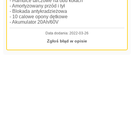
- Hamulce tarczowe na obu kołach
- Amortyzowany przód i tył
- Blokada antykradzieżowa
- 10 calowe opony dętkowe
- Akumulator 20Ah/60V
Data dodania:
2022-03-26
Zgłoś błąd w opisie