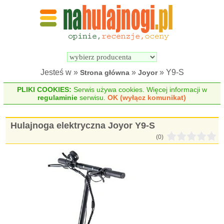
Wyszukiwarka 
Porównywarka 
hulajnóg 
hulajnóg 
elektrycznych
elektrycznych
Jesteś w »
»
» Y9-S
Strona główna
Joyor
PLIKI COOKIES:
Serwis używa cookies. Więcej informacji w
regulaminie
serwisu.
OK (wyłącz komunikat)
Hulajnoga elektryczna Joyor Y9-S
(0)