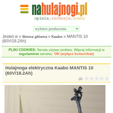
Wyszukiwarka 
Porównywarka 
hulajnóg 
hulajnóg 
elektrycznych
elektrycznych
Jesteś w »
»
» MANTIS 10
Strona główna
Kaabo
(60V/18.2Ah)
PLIKI COOKIES:
Serwis używa cookies. Więcej informacji w
regulaminie
serwisu.
OK (wyłącz komunikat)
Hulajnoga elektryczna Kaabo MANTIS 10
(60V/18.2Ah)
(0)