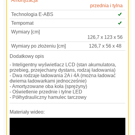
Amortyzacja
przednia i tylna
Technologia E-ABS
Tempomat
Wymiary [cm]
126,7 x 123 x 56
Wymiary po złożeniu [cm]
126,7 x 56 x 48
Dodatkowy opis
- Inteligentny wyświetlacz LCD (stan akumulatora,
przebieg, przejechany dystans, rodzaj ładowania)
- Dwa rodzaje ładowania 2A i 4A (można ładować
dwiema ładowarkami jednocześnie)
- Amortyzowane oba koła (sprężyny)
- Oświetlenie przednie i tylne LED
- Półhydrauliczny hamulec tarczowy
Materiały wideo: