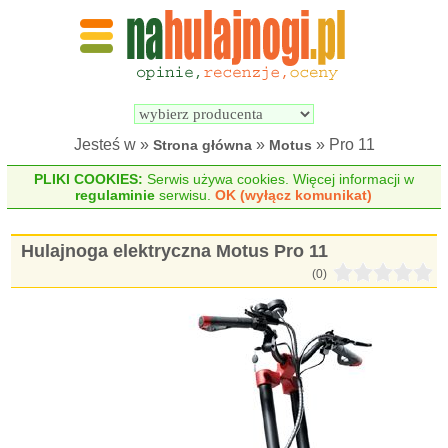
Wyszukiwarka 
Porównywarka 
hulajnóg 
hulajnóg 
elektrycznych
elektrycznych
Jesteś w »
»
» Pro 11
Strona główna
Motus
PLIKI COOKIES:
Serwis używa cookies. Więcej informacji w
regulaminie
serwisu.
OK (wyłącz komunikat)
Hulajnoga elektryczna Motus Pro 11
(0)