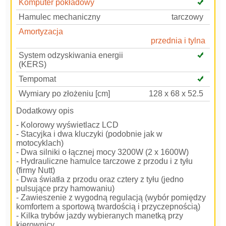
Komputer pokładowy
Hamulec mechaniczny
tarczowy
Amortyzacja
przednia i tylna
System odzyskiwania energii
(KERS)
Tempomat
Wymiary po złożeniu [cm]
128 x 68 x 52.5
Dodatkowy opis
- Kolorowy wyświetlacz LCD
- Stacyjka i dwa kluczyki (podobnie jak w
motocyklach)
- Dwa silniki o łącznej mocy 3200W (2 x 1600W)
- Hydrauliczne hamulce tarczowe z przodu i z tyłu
(firmy Nutt)
- Dwa światła z przodu oraz cztery z tyłu (jedno
pulsujące przy hamowaniu)
- Zawieszenie z wygodną regulacją (wybór pomiędzy
komfortem a sportową twardością i przyczepnością)
- Kilka trybów jazdy wybieranych manetką przy
kierownicy