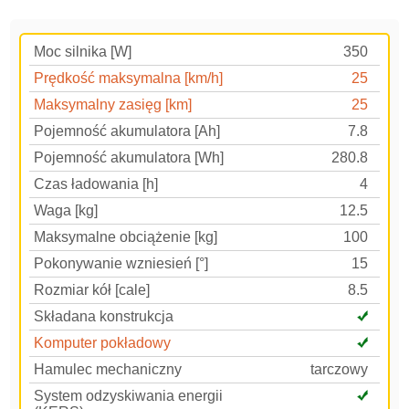
Moc silnika [W]
350
Prędkość maksymalna [km/h]
25
Maksymalny zasięg [km]
25
Pojemność akumulatora [Ah]
7.8
Pojemność akumulatora [Wh]
280.8
Czas ładowania [h]
4
Waga [kg]
12.5
Maksymalne obciążenie [kg]
100
Pokonywanie wzniesień [°]
15
Rozmiar kół [cale]
8.5
Składana konstrukcja
Komputer pokładowy
Hamulec mechaniczny
tarczowy
System odzyskiwania energii