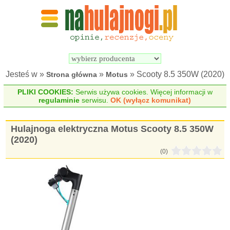
Wyszukiwarka 
Porównywarka 
hulajnóg 
hulajnóg 
elektrycznych
elektrycznych
Jesteś w »
»
» Scooty 8.5 350W (2020)
Strona główna
Motus
PLIKI COOKIES:
Serwis używa cookies. Więcej informacji w
regulaminie
serwisu.
OK (wyłącz komunikat)
Hulajnoga elektryczna Motus Scooty 8.5 350W
(2020)
(0)