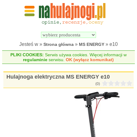
Wyszukiwarka 
Porównywarka 
hulajnóg 
hulajnóg 
elektrycznych
elektrycznych
Jesteś w »
»
» e10
Strona główna
MS ENERGY
PLIKI COOKIES:
Serwis używa cookies. Więcej informacji w
regulaminie
serwisu.
OK (wyłącz komunikat)
Hulajnoga elektryczna MS ENERGY e10
(0)