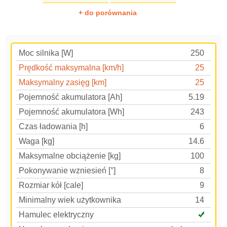
+ do porównania
Moc silnika [W]
250
Prędkość maksymalna [km/h]
25
Maksymalny zasięg [km]
25
Pojemność akumulatora [Ah]
5.19
Pojemność akumulatora [Wh]
243
Czas ładowania [h]
6
Waga [kg]
14.6
Maksymalne obciążenie [kg]
100
Pokonywanie wzniesień [°]
8
Rozmiar kół [cale]
9
Minimalny wiek użytkownika
14
Hamulec elektryczny