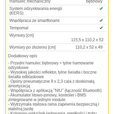
Hamulec mechaniczny
bębnowy
System odzyskiwania energii
(KERS)
Współpraca ze smartfonami
Tempomat
Wymiary [cm]
115,5 x 110,2 x 52
Wymiary po złożeniu [cm]
110,2 x 52 x 49
Dodatkowy opis
- Przedni hamulec bębnowy + tylne hamowanie
odzyskowe
- Wysokiej jakości reflektor, tylne światła i boczne
światła odblaskowe
- Opony pneumatyczne 9 x 2,3 cala z doskonałą
amortyzacją
- Współpraca z aplikacją "NIU" (łączność Bluetooth)
- Akumulator litowo-jonowy, kontroler i BMS
zintegrowane w jednym module
- Wytrzymała stalowa rama zapewnia bezpieczną i
stabilną jazdę
- Kolorowy wskaźnik ładowania, prędkości i trybu