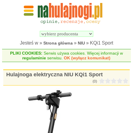
Wyszukiwarka 
Porównywarka 
hulajnóg 
hulajnóg 
elektrycznych
elektrycznych
Jesteś w »
»
» KQi1 Sport
Strona główna
NIU
PLIKI COOKIES:
Serwis używa cookies. Więcej informacji w
regulaminie
serwisu.
OK (wyłącz komunikat)
Hulajnoga elektryczna NIU KQi1 Sport
(0)