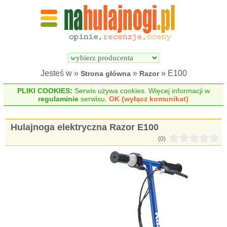
Wyszukiwarka 
Porównywarka 
hulajnóg 
hulajnóg 
elektrycznych
elektrycznych
Jesteś w »
»
» E100
Strona główna
Razor
PLIKI COOKIES:
Serwis używa cookies. Więcej informacji w
regulaminie
serwisu.
OK (wyłącz komunikat)
Hulajnoga elektryczna Razor E100
(0)