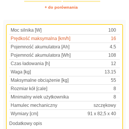
+ do porównania
Moc silnika [W]
100
Prędkość maksymalna [km/h]
16
Pojemność akumulatora [Ah]
4.5
Pojemność akumulatora [Wh]
108
Czas ładowania [h]
12
Waga [kg]
13.15
Maksymalne obciążenie [kg]
55
Rozmiar kół [cale]
8
Minimalny wiek użytkownika
8
Hamulec mechaniczny
szczękowy
Wymiary [cm]
91 x 82,5 x 40
Dodatkowy opis