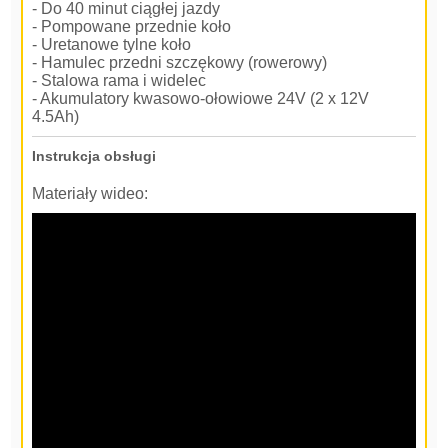
- Do 40 minut ciągłej jazdy
- Pompowane przednie koło
- Uretanowe tylne koło
- Hamulec przedni szczękowy (rowerowy)
- Stalowa rama i widelec
- Akumulatory kwasowo-ołowiowe 24V (2 x 12V
4.5Ah)
Instrukcja obsługi
Materiały wideo: