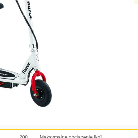
200
Maksymalne obciążenie [kg]