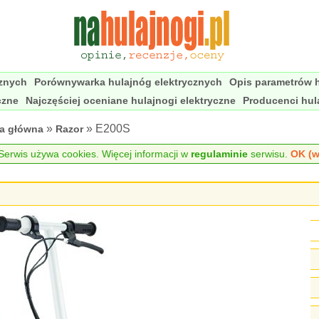
cznych
Porównywarka hulajnóg elektrycznych
Opis parametrów h
czne
Najczęściej oceniane hulajnogi elektryczne
Producenci hul
»
» E200S
na główna
Razor
erwis używa cookies. Więcej informacji w
regulaminie
serwisu.
OK (w