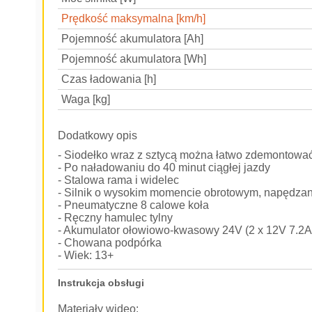
Prędkość maksymalna [km/h]
Pojemność akumulatora [Ah]
Pojemność akumulatora [Wh]
Czas ładowania [h]
Waga [kg]
Dodatkowy opis
- Siodełko wraz z sztycą można łatwo zdemontować 
- Po naładowaniu do 40 minut ciągłej jazdy
- Stalowa rama i widelec
- Silnik o wysokim momencie obrotowym, napędza
- Pneumatyczne 8 calowe koła
- Ręczny hamulec tylny
- Akumulator ołowiowo-kwasowy 24V (2 x 12V 7.2A
- Chowana podpórka
- Wiek: 13+
Instrukcja obsługi
Materiały wideo: