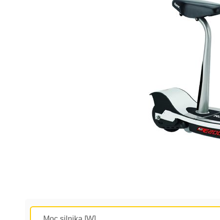
Moc silnika [W]