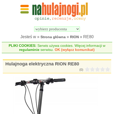
Wyszukiwarka 
Porównywarka 
hulajnóg 
hulajnóg 
elektrycznych
elektrycznych
Jesteś w »
»
» RE80
Strona główna
RION
PLIKI COOKIES:
Serwis używa cookies. Więcej informacji w
regulaminie
serwisu.
OK (wyłącz komunikat)
Hulajnoga elektryczna RION RE80
(0)