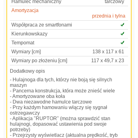
Hamulec mechaniczny
tarczowy
Amortyzacja
przednia i tylna
Współpraca ze smartfonami
Kierunkowskazy
Tempomat
Wymiary [cm]
138 x 117 x 61
Wymiary po złożeniu [cm]
117 x 49,7 x 23
Dodatkowy opis
- Hulajnoga dla tych, którzy nie boją się silnych
maszyn
- Pancerna konstrukcja, która może znieść wiele
- Amortyzowane oba koła
- Dwa niezawodne hamulce tarczowe
- Przy każdym hamowaniu włączy się sygnał
ostrzegawczy
- Aplikacja "RUPTOR" (można sprawdzić stan
hulajnogi, dopasować ustawienia pod swoje
potrzeby)
- Przejrzysty wyświetlacz (aktualna prędkość, tryb