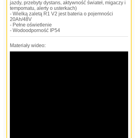
jazdy, przebyty dystans, aktywność świateł, migaczy i
tempomatu, alerty o usterkach)
- Wielką zaletą R1 V2 jest bateria o pojemności
20Ah/48V
- Pełne oświetlenie
- Wodoodporność IP54
Materiały wideo: