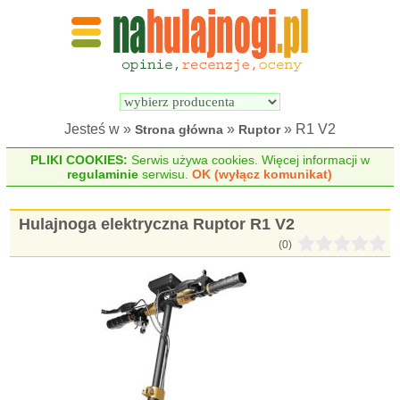
Wyszukiwarka 
Porównywarka 
hulajnóg 
hulajnóg 
elektrycznych
elektrycznych
Jesteś w »
»
» R1 V2
Strona główna
Ruptor
PLIKI COOKIES:
Serwis używa cookies. Więcej informacji w
regulaminie
serwisu.
OK (wyłącz komunikat)
Hulajnoga elektryczna Ruptor R1 V2
(0)