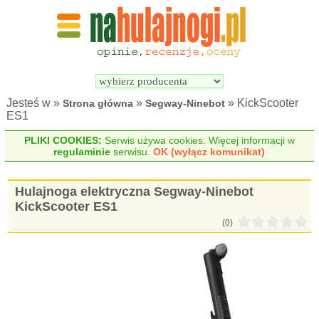
Wyszukiwarka 
Porównywarka 
hulajnóg 
hulajnóg 
elektrycznych
elektrycznych
Jesteś w »
»
» KickScooter
Strona główna
Segway-Ninebot
ES1
PLIKI COOKIES:
Serwis używa cookies. Więcej informacji w
regulaminie
serwisu.
OK (wyłącz komunikat)
Hulajnoga elektryczna Segway-Ninebot
KickScooter ES1
(0)