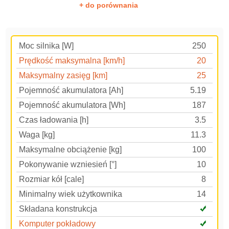
+ do porównania
Moc silnika [W]
250
Prędkość maksymalna [km/h]
20
Maksymalny zasięg [km]
25
Pojemność akumulatora [Ah]
5.19
Pojemność akumulatora [Wh]
187
Czas ładowania [h]
3.5
Waga [kg]
11.3
Maksymalne obciążenie [kg]
100
Pokonywanie wzniesień [°]
10
Rozmiar kół [cale]
8
Minimalny wiek użytkownika
14
Składana konstrukcja
Komputer pokładowy