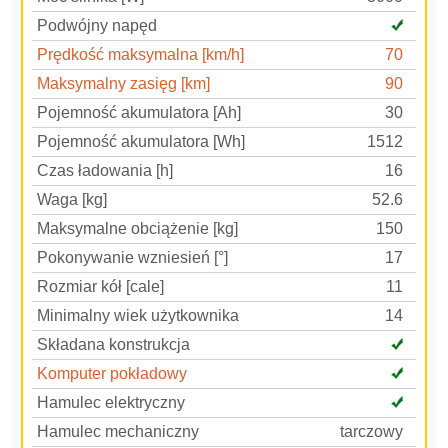
Podwójny napęd
Prędkość maksymalna [km/h]
70
Maksymalny zasięg [km]
90
Pojemność akumulatora [Ah]
30
Pojemność akumulatora [Wh]
1512
Czas ładowania [h]
16
Waga [kg]
52.6
Maksymalne obciążenie [kg]
150
Pokonywanie wzniesień [°]
17
Rozmiar kół [cale]
11
Minimalny wiek użytkownika
14
Składana konstrukcja
Komputer pokładowy
Hamulec elektryczny
Hamulec mechaniczny
tarczowy