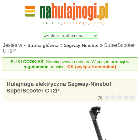
Wyszukiwarka 
Porównywarka 
hulajnóg 
hulajnóg 
elektrycznych
elektrycznych
Jesteś w »
»
» SuperScooter
Strona główna
Segway-Ninebot
GT2P
PLIKI COOKIES:
Serwis używa cookies. Więcej informacji w
regulaminie
serwisu.
OK (wyłącz komunikat)
Hulajnoga elektryczna Segway-Ninebot
SuperScooter GT2P
(0)