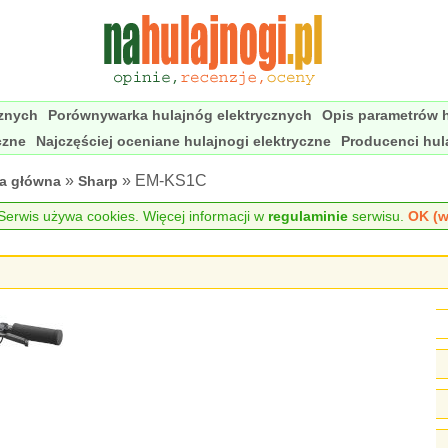
cznych
Porównywarka hulajnóg elektrycznych
Opis parametrów h
czne
Najczęściej oceniane hulajnogi elektryczne
Producenci hul
»
» EM-KS1C
na główna
Sharp
erwis używa cookies. Więcej informacji w
regulaminie
serwisu.
OK (w