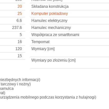
20
Składana konstrukcja
25
Komputer pokładowy
6.6
Hamulec elektryczny
237.6
Hamulec mechaniczny
5
Współpraca ze smartfonami
16
Tempomat
120
Wymiary [cm]
15
Wymiary po złożeniu [cm]
niezbędnych informacji)
 tarczowy i nożny)
 hamulca
ał)
rządzenia mobilnego podczas korzystania z hulajnogi)