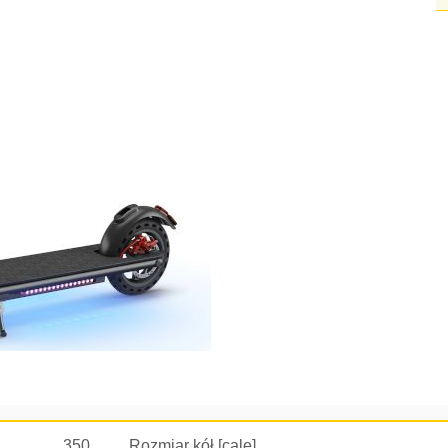
350
Rozmiar kół [cale]