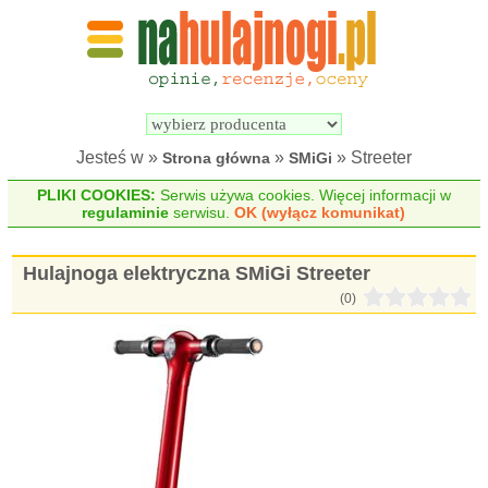
Wyszukiwarka 
Porównywarka 
hulajnóg 
hulajnóg 
elektrycznych
elektrycznych
Jesteś w »
»
» Streeter
Strona główna
SMiGi
PLIKI COOKIES:
Serwis używa cookies. Więcej informacji w
regulaminie
serwisu.
OK (wyłącz komunikat)
Hulajnoga elektryczna SMiGi Streeter
(0)