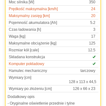
Moc silnika [W]
350
Prędkość maksymalna [km/h]
24
Maksymalny zasięg [km]
20
Pojemność akumulatora [Ah]
5.2
Czas ładowania [h]
3
Waga [kg]
17
Maksymalne obciążenie [kg]
125
Rozmiar kół [cale]
12.5
Składana konstrukcja
Komputer pokładowy
Hamulec mechaniczny
tarczowy
Wymiary [cm]
128 x 113 x 44,5
Wymiary po złożeniu [cm]
126 x 66 x 23
Dodatkowy opis
- Oryginalne oświetlenie przednie i tylne