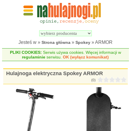
Wyszukiwarka 
Porównywarka 
hulajnóg 
hulajnóg 
elektrycznych
elektrycznych
Jesteś w »
»
» ARMOR
Strona główna
Spokey
PLIKI COOKIES:
Serwis używa cookies. Więcej informacji w
regulaminie
serwisu.
OK (wyłącz komunikat)
Hulajnoga elektryczna Spokey ARMOR
(0)