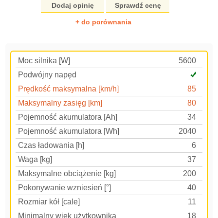
Dodaj opinię
Sprawdź cenę
+ do porównania
Moc silnika [W]
5600
Podwójny napęd
Prędkość maksymalna [km/h]
85
Maksymalny zasięg [km]
80
Pojemność akumulatora [Ah]
34
Pojemność akumulatora [Wh]
2040
Czas ładowania [h]
6
Waga [kg]
37
Maksymalne obciążenie [kg]
200
Pokonywanie wzniesień [°]
40
Rozmiar kół [cale]
11
Minimalny wiek użytkownika
18