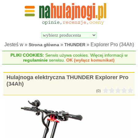
Wyszukiwarka 
Porównywarka 
hulajnóg 
hulajnóg 
elektrycznych
elektrycznych
Jesteś w »
»
» Explorer Pro (34Ah)
Strona główna
THUNDER
PLIKI COOKIES:
Serwis używa cookies. Więcej informacji w
regulaminie
serwisu.
OK (wyłącz komunikat)
Hulajnoga elektryczna THUNDER Explorer Pro
(34Ah)
(0)