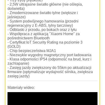
- Trzy tryby prędkości
- 2,5W ultrajasne światło główne (nie oślepia,
doświetla)
- Zmodernizowane światło tylne (większe i
jaśniejsze)
- System podwójnego hamowania (przedni
regeneracyjny z E-ABS, tylny tarczowy)
- Odblaski z przodu, po bokach oraz z tyłu
- Współpraca z aplikacją "Xiaomi Home" za
pośrednictwem Bluetooth
- Certyfikat IoT Security Rating na poziomie 3
(GOLD)
- Chip bezpieczeństwa MJA1
- Niezwykle wygodny magnetyczny port ładowania
- Klasa odporności IP54 (odporność na brud, kurz i
zachlapanie)
- Zasięg jazdy zwiększony do 55km po aktualizacji
firmware (optymalizuje wydajność silnika, zwiększa
zasięg jazdy)
Materiały wideo: