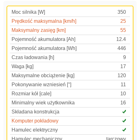
Moc silnika [W]
350
Prędkość maksymalna [km/h]
25
Maksymalny zasięg [km]
55
Pojemność akumulatora [Ah]
12.4
Pojemność akumulatora [Wh]
446
Czas ładowania [h]
9
Waga [kg]
17
Maksymalne obciążenie [kg]
120
Pokonywanie wzniesień [°]
11
Rozmiar kół [cale]
10
Minimalny wiek użytkownika
16
Składana konstrukcja
Komputer pokładowy
Hamulec elektryczny
Hamulec mechaniczny
tarczowy