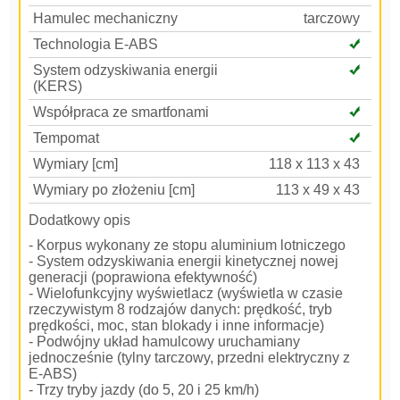
Hamulec mechaniczny
tarczowy
Technologia E-ABS
System odzyskiwania energii
(KERS)
Współpraca ze smartfonami
Tempomat
Wymiary [cm]
118 x 113 x 43
Wymiary po złożeniu [cm]
113 x 49 x 43
Dodatkowy opis
- Korpus wykonany ze stopu aluminium lotniczego
- System odzyskiwania energii kinetycznej nowej
generacji (poprawiona efektywność)
- Wielofunkcyjny wyświetlacz (wyświetla w czasie
rzeczywistym 8 rodzajów danych: prędkość, tryb
prędkości, moc, stan blokady i inne informacje)
- Podwójny układ hamulcowy uruchamiany
jednocześnie (tylny tarczowy, przedni elektryczny z
E-ABS)
- Trzy tryby jazdy (do 5, 20 i 25 km/h)