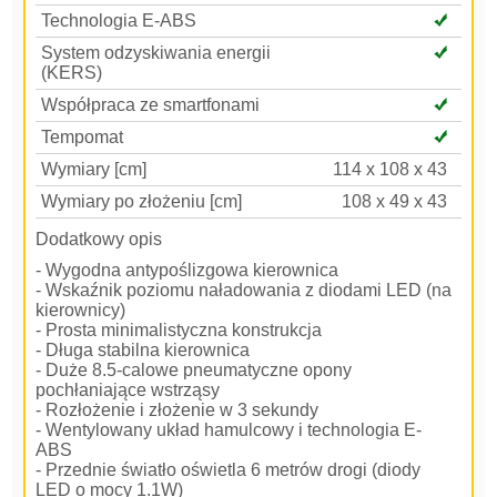
Technologia E-ABS
System odzyskiwania energii
(KERS)
Współpraca ze smartfonami
Tempomat
Wymiary [cm]
114 x 108 x 43
Wymiary po złożeniu [cm]
108 x 49 x 43
Dodatkowy opis
- Wygodna antypoślizgowa kierownica
- Wskaźnik poziomu naładowania z diodami LED (na
kierownicy)
- Prosta minimalistyczna konstrukcja
- Długa stabilna kierownica
- Duże 8.5-calowe pneumatyczne opony
pochłaniające wstrząsy
- Rozłożenie i złożenie w 3 sekundy
- Wentylowany układ hamulcowy i technologia E-
ABS
- Przednie światło oświetla 6 metrów drogi (diody
LED o mocy 1.1W)