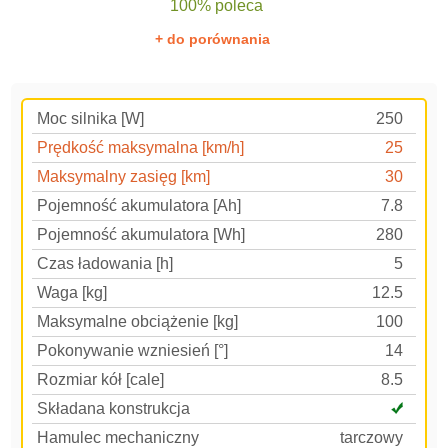
100% poleca
+ do porównania
Moc silnika [W]
250
Prędkość maksymalna [km/h]
25
Maksymalny zasięg [km]
30
Pojemność akumulatora [Ah]
7.8
Pojemność akumulatora [Wh]
280
Czas ładowania [h]
5
Waga [kg]
12.5
Maksymalne obciążenie [kg]
100
Pokonywanie wzniesień [°]
14
Rozmiar kół [cale]
8.5
Składana konstrukcja
Hamulec mechaniczny
tarczowy