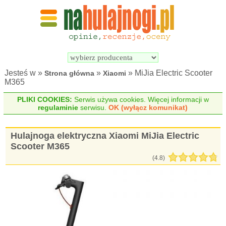
Wyszukiwarka 
Porównywarka 
hulajnóg 
hulajnóg 
elektrycznych
elektrycznych
Jesteś w »
»
» MiJia Electric Scooter
Strona główna
Xiaomi
M365
PLIKI COOKIES:
Serwis używa cookies. Więcej informacji w
regulaminie
serwisu.
OK (wyłącz komunikat)
Hulajnoga elektryczna Xiaomi MiJia Electric
Scooter M365
(
4.8
)