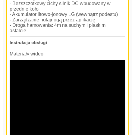
- Bezszczotkowy cichy silnik DC wbudowany w
przednie koło
- Akumulator litowo-jonowy LG (wewnątrz podestu)
- Zarządzanie hulajnogą przez aplikację
- Droga hamowania: 4m na suchym i płaskim
asfalcie
Instrukcja obsługi
Materiały wideo: