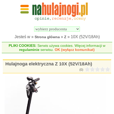
Wyszukiwarka 
Porównywarka 
hulajnóg 
hulajnóg 
elektrycznych
elektrycznych
Jesteś w »
»
» 10X (52V/18Ah)
Strona główna
Z
PLIKI COOKIES:
Serwis używa cookies. Więcej informacji w
regulaminie
serwisu.
OK (wyłącz komunikat)
Hulajnoga elektryczna Z 10X (52V/18Ah)
(0)