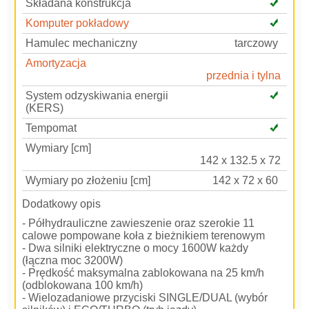
Składana konstrukcja
Komputer pokładowy
Hamulec mechaniczny
tarczowy
Amortyzacja
przednia i tylna
System odzyskiwania energii
(KERS)
Tempomat
Wymiary [cm]
142 x 132.5 x 72
Wymiary po złożeniu [cm]
142 x 72 x 60
Dodatkowy opis
- Półhydrauliczne zawieszenie oraz szerokie 11
calowe pompowane koła z bieżnikiem terenowym
- Dwa silniki elektryczne o mocy 1600W każdy
(łączna moc 3200W)
- Prędkość maksymalna zablokowana na 25 km/h
(odblokowana 100 km/h)
- Wielozadaniowe przyciski SINGLE/DUAL (wybór