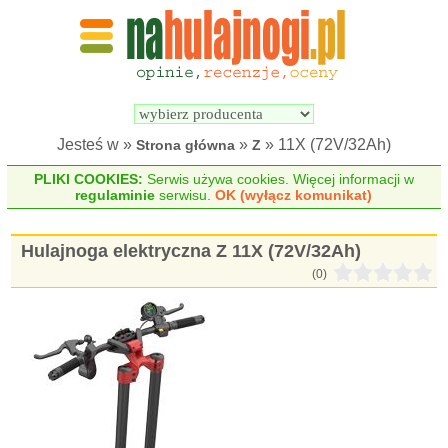
Wyszukiwarka 
Porównywarka 
hulajnóg 
hulajnóg 
elektrycznych
elektrycznych
Jesteś w »
»
» 11X (72V/32Ah)
Strona główna
Z
PLIKI COOKIES:
Serwis używa cookies. Więcej informacji w
regulaminie
serwisu.
OK (wyłącz komunikat)
Hulajnoga elektryczna Z 11X (72V/32Ah)
(0)