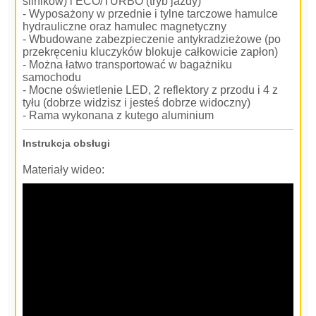
silników) i ECO/TURBO (tryb jazdy)
- Wyposażony w przednie i tylne tarczowe hamulce
hydrauliczne oraz hamulec magnetyczny
- Wbudowane zabezpieczenie antykradzieżowe (po
przekręceniu kluczyków blokuje całkowicie zapłon)
- Można łatwo transportować w bagażniku
samochodu
- Mocne oświetlenie LED, 2 reflektory z przodu i 4 z
tyłu (dobrze widzisz i jesteś dobrze widoczny)
- Rama wykonana z kutego aluminium
Instrukcja obsługi
Materiały wideo: