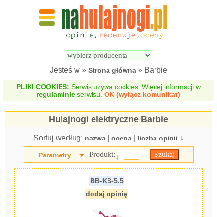
Wyszukiwarka 
Porównywarka 
hulajnóg 
hulajnóg 
elektrycznych
elektrycznych
Jesteś w »
» Barbie
Strona główna
PLIKI COOKIES:
Serwis używa cookies. Więcej informacji w
regulaminie
serwisu.
OK (wyłącz komunikat)
Hulajnogi elektryczne Barbie
Sortuj według:
|
|
↓
nazwa
ocena
liczba opinii
Produkt:
Parametry
BB-KS-5.5
dodaj opinię