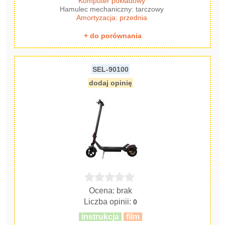
Komputer pokładowy
Hamulec mechaniczny: tarczowy
Amortyzacja: przednia
+ do porównania
SEL-90100
dodaj opinię
Ocena: brak
Liczba opinii:
0
instrukcja
film