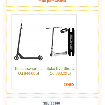
+ do porównania
Ethic Erawan V2m Black
Soke Evo Street Silver
Od
844,00
zł
Od
393,20
zł
SEL-85360