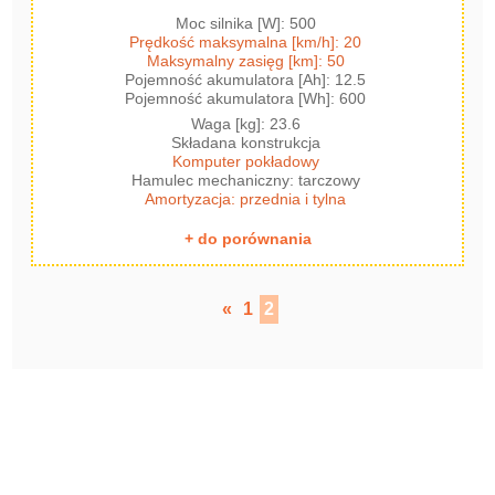
Moc silnika [W]: 500
Prędkość maksymalna [km/h]: 20
Maksymalny zasięg [km]: 50
Pojemność akumulatora [Ah]: 12.5
Pojemność akumulatora [Wh]: 600
Waga [kg]: 23.6
Składana konstrukcja
Komputer pokładowy
Hamulec mechaniczny: tarczowy
Amortyzacja: przednia i tylna
+ do porównania
«
1
2