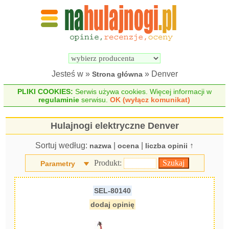
Wyszukiwarka 
Porównywarka 
hulajnóg 
hulajnóg 
elektrycznych
elektrycznych
Jesteś w »
» Denver
Strona główna
PLIKI COOKIES:
Serwis używa cookies. Więcej informacji w
regulaminie
serwisu.
OK (wyłącz komunikat)
Hulajnogi elektryczne Denver
Sortuj według:
|
|
↑
nazwa
ocena
liczba opinii
Produkt:
Parametry
SEL-80140
dodaj opinię