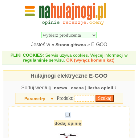
Wyszukiwarka 
Porównywarka 
hulajnóg 
hulajnóg 
elektrycznych
elektrycznych
Jesteś w »
» E-GOO
Strona główna
PLIKI COOKIES:
Serwis używa cookies. Więcej informacji w
regulaminie
serwisu.
OK (wyłącz komunikat)
Hulajnogi elektryczne E-GOO
Sortuj według:
|
|
↓
nazwa
ocena
liczba opinii
Produkt:
Parametry
L1
dodaj opinię