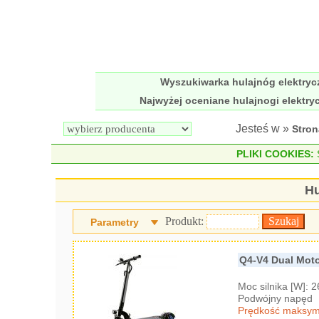
Wyszukiwarka hulajnóg elektry
Najwyżej oceniane hulajnogi elektry
Jesteś w »
Stro
PLIKI COOKIES:
S
Hu
Produkt:
Parametry
Q4-V4 Dual Mot
Moc silnika [W]: 
Podwójny napęd
Prędkość maksyma