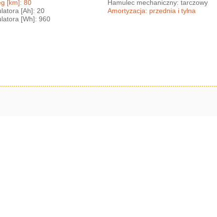
g [km]: 80
Hamulec mechaniczny: tarczowy
atora [Ah]: 20
Amortyzacja: przednia i tylna
atora [Wh]: 960