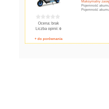
Maksymalny zasię
Pojemność akumul
Pojemność akumul
Ocena: brak
Liczba opinii:
0
+ do porównania