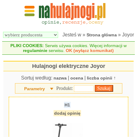
Wyszukiwarka 
Porównywarka 
hulajnóg 
hulajnóg 
elektrycznych
elektrycznych
Jesteś w »
» Joyor
Strona główna
PLIKI COOKIES:
Serwis używa cookies. Więcej informacji w
regulaminie
serwisu.
OK (wyłącz komunikat)
Hulajnogi elektryczne Joyor
Sortuj według:
|
|
↑
nazwa
ocena
liczba opinii
Produkt:
Parametry
H1
dodaj opinię