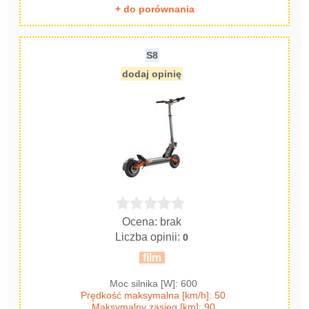
+ do porównania
S8
dodaj opinię
Ocena: brak
Liczba opinii:
0
film
Moc silnika [W]: 600
Prędkość maksymalna [km/h]: 50
Maksymalny zasięg [km]: 90