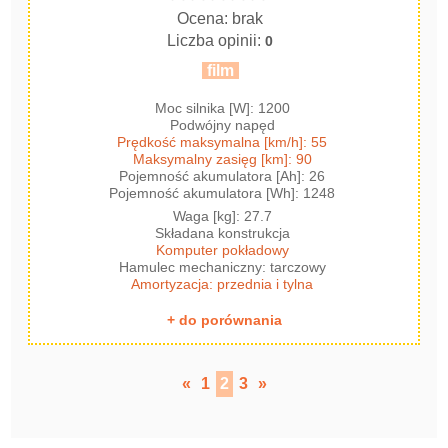
Ocena: brak
Liczba opinii:
0
film
Moc silnika [W]: 1200
Podwójny napęd
Prędkość maksymalna [km/h]: 55
Maksymalny zasięg [km]: 90
Pojemność akumulatora [Ah]: 26
Pojemność akumulatora [Wh]: 1248
Waga [kg]: 27.7
Składana konstrukcja
Komputer pokładowy
Hamulec mechaniczny: tarczowy
Amortyzacja: przednia i tylna
+ do porównania
«
1
2
3
»