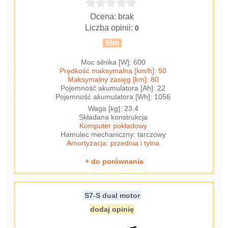
Ocena: brak
Liczba opinii:
0
film
Moc silnika [W]: 600
Prędkość maksymalna [km/h]: 50
Maksymalny zasięg [km]: 80
Pojemność akumulatora [Ah]: 22
Pojemność akumulatora [Wh]: 1056
Waga [kg]: 23.4
Składana konstrukcja
Komputer pokładowy
Hamulec mechaniczny: tarczowy
Amortyzacja: przednia i tylna
+ do porównania
S7-S dual motor
dodaj opinię