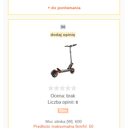
+ do porównania
S6
dodaj opinię
Ocena: brak
Liczba opinii:
0
film
Moc silnika [W]: 600
Prędkość maksymalna [km/h]: 50