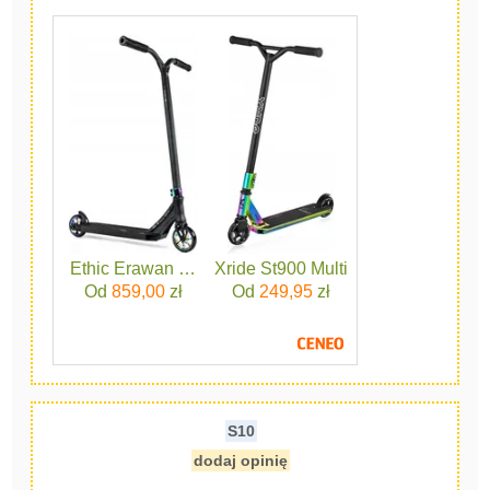
Ethic Erawan V2 S Neochrome
Xride St900 Multi
Od
859,00
zł
Od
249,95
zł
S10
dodaj opinię