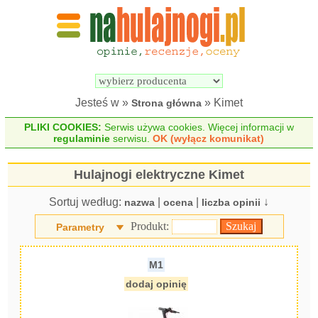
Wyszukiwarka 
Porównywarka 
hulajnóg 
hulajnóg 
elektrycznych
elektrycznych
Jesteś w »
» Kimet
Strona główna
PLIKI COOKIES:
Serwis używa cookies. Więcej informacji w
regulaminie
serwisu.
OK (wyłącz komunikat)
Hulajnogi elektryczne Kimet
Sortuj według:
|
|
↓
nazwa
ocena
liczba opinii
Produkt:
Parametry
M1
dodaj opinię