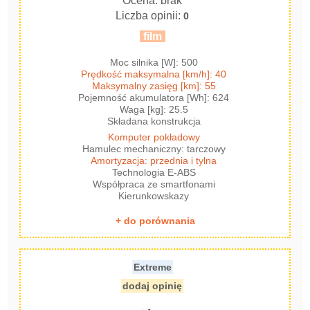
Ocena: brak
Liczba opinii:
0
film
Moc silnika [W]: 500
Prędkość maksymalna [km/h]: 40
Maksymalny zasięg [km]: 55
Pojemność akumulatora [Wh]: 624
Waga [kg]: 25.5
Składana konstrukcja
Komputer pokładowy
Hamulec mechaniczny: tarczowy
Amortyzacja: przednia i tylna
Technologia E-ABS
Współpraca ze smartfonami
Kierunkowskazy
+ do porównania
Extreme
dodaj opinię