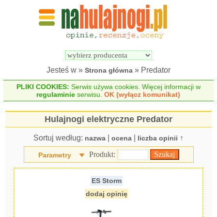
Wyszukiwarka 
Porównywarka 
hulajnóg 
hulajnóg 
elektrycznych
elektrycznych
Jesteś w »
» Predator
Strona główna
PLIKI COOKIES:
Serwis używa cookies. Więcej informacji w
regulaminie
serwisu.
OK (wyłącz komunikat)
Hulajnogi elektryczne Predator
Sortuj według:
|
|
↑
nazwa
ocena
liczba opinii
Produkt:
Parametry
ES Storm
dodaj opinię