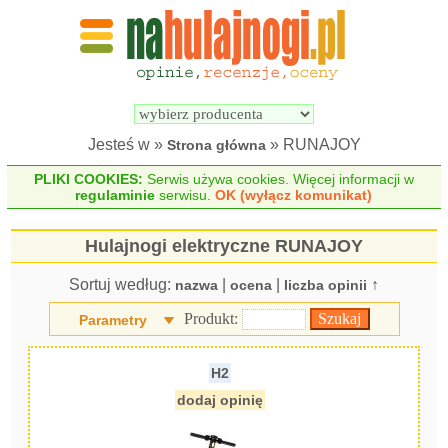
Wyszukiwarka 
Porównywarka 
hulajnóg 
hulajnóg 
elektrycznych
elektrycznych
Jesteś w »
» RUNAJOY
Strona główna
PLIKI COOKIES:
Serwis używa cookies. Więcej informacji w
regulaminie
serwisu.
OK (wyłącz komunikat)
Hulajnogi elektryczne RUNAJOY
Sortuj według:
|
|
↑
nazwa
ocena
liczba opinii
Produkt:
Parametry
H2
dodaj opinię