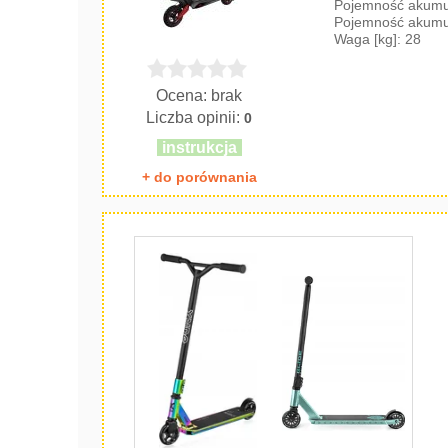
Pojemność akumul
Pojemność akumul
Waga [kg]: 28
Ocena: brak
Liczba opinii:
0
instrukcja
+ do porównania