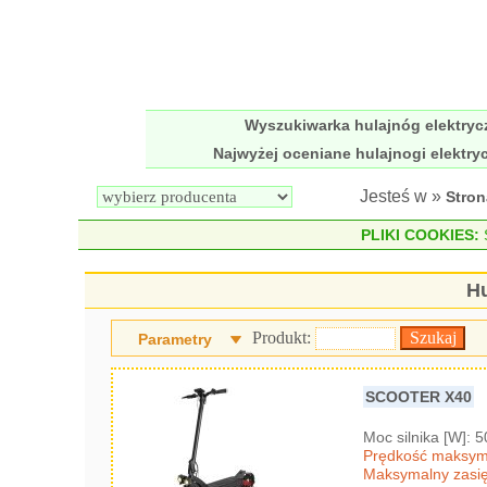
Wyszukiwarka hulajnóg elektry
Najwyżej oceniane hulajnogi elektry
Jesteś w »
Stro
PLIKI COOKIES:
S
Hu
Produkt:
Parametry
SCOOTER X40
Moc silnika [W]: 
Prędkość maksyma
Maksymalny zasię