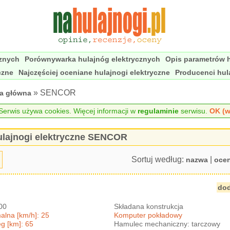
cznych
Porównywarka hulajnóg elektrycznych
Opis parametrów h
czne
Najczęściej oceniane hulajnogi elektryczne
Producenci hul
» SENCOR
na główna
erwis używa cookies. Więcej informacji w
regulaminie
serwisu.
OK (w
lajnogi elektryczne SENCOR
Sortuj według:
|
nazwa
oce
dod
500
Składana konstrukcja
lna [km/h]: 25
Komputer pokładowy
g [km]: 65
Hamulec mechaniczny: tarczowy