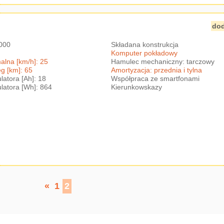
dod
1000
Składana konstrukcja
Komputer pokładowy
lna [km/h]: 25
Hamulec mechaniczny: tarczowy
g [km]: 65
Amortyzacja: przednia i tylna
atora [Ah]: 18
Współpraca ze smartfonami
atora [Wh]: 864
Kierunkowskazy
«
1
2