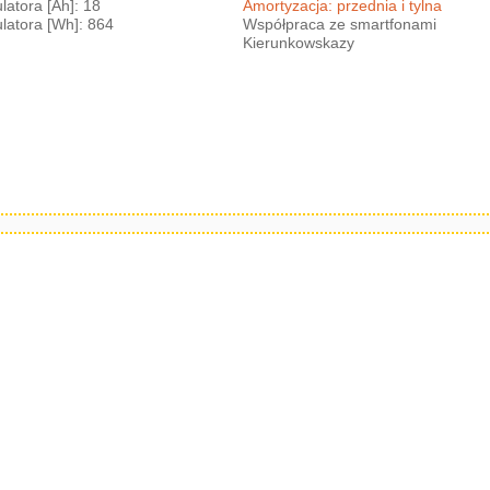
atora [Ah]: 18
Amortyzacja: przednia i tylna
atora [Wh]: 864
Współpraca ze smartfonami
Kierunkowskazy