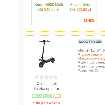
Xride St900 Multi
Movino Glide
Od
249,95
zł
Od
522,82
zł
SCOOTER X50
Moc silnika [W]: 
Prędkość maksyma
Maksymalny zasię
Pojemność akumul
Pojemność akumul
Waga [kg]: 25
Ocena: brak
Liczba opinii:
0
instrukcja
film
+ do porównania