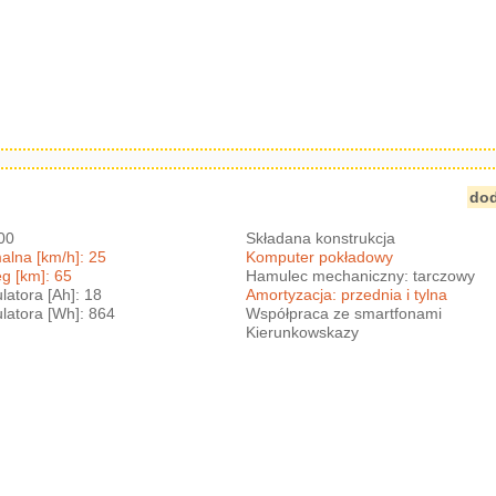
dod
800
Składana konstrukcja
lna [km/h]: 25
Komputer pokładowy
g [km]: 65
Hamulec mechaniczny: tarczowy
atora [Ah]: 18
Amortyzacja: przednia i tylna
atora [Wh]: 864
Współpraca ze smartfonami
Kierunkowskazy