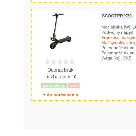
SCOOTER X70
Moc silnika [W]: 
Podwójny napęd
Prędkość maksyma
Maksymalny zasię
Pojemność akumul
Pojemność akumul
Waga [kg]: 30.5
Ocena: brak
Liczba opinii:
0
instrukcja
film
+ do porównania