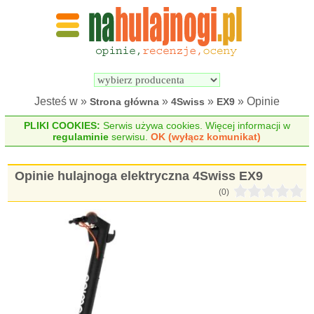
Wyszukiwarka 
Porównywarka 
hulajnóg 
hulajnóg 
elektrycznych
elektrycznych
Jesteś w »
»
»
» Opinie
Strona główna
4Swiss
EX9
PLIKI COOKIES:
Serwis używa cookies. Więcej informacji w
regulaminie
serwisu.
OK (wyłącz komunikat)
Opinie hulajnoga elektryczna 4Swiss EX9
(0)