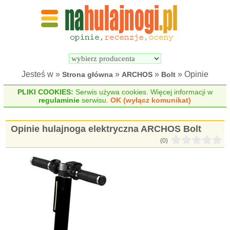
Wyszukiwarka 
Porównywarka 
hulajnóg 
hulajnóg 
elektrycznych
elektrycznych
Jesteś w »
»
»
» Opinie
Strona główna
ARCHOS
Bolt
PLIKI COOKIES:
Serwis używa cookies. Więcej informacji w
regulaminie
serwisu.
OK (wyłącz komunikat)
Opinie hulajnoga elektryczna ARCHOS Bolt
(0)