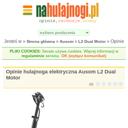
Wyszukiwarka 
Porównywarka 
hulajnóg 
hulajnóg 
elektrycznych
elektrycznych
Jesteś w »
»
»
» Opinie
Strona główna
Ausom
L2 Dual Motor
PLIKI COOKIES:
Serwis używa cookies. Więcej informacji w
regulaminie
serwisu.
OK (wyłącz komunikat)
Opinie hulajnoga elektryczna Ausom L2 Dual
Motor
(0)