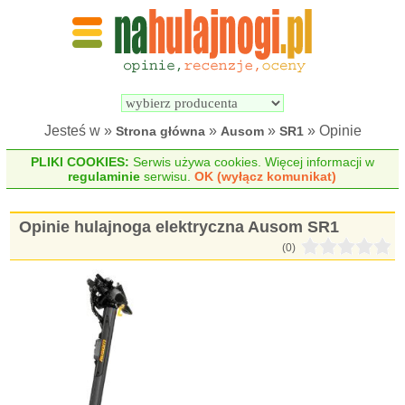
Wyszukiwarka 
Porównywarka 
hulajnóg 
hulajnóg 
elektrycznych
elektrycznych
Jesteś w »
»
»
» Opinie
Strona główna
Ausom
SR1
PLIKI COOKIES:
Serwis używa cookies. Więcej informacji w
regulaminie
serwisu.
OK (wyłącz komunikat)
Opinie hulajnoga elektryczna Ausom SR1
(0)