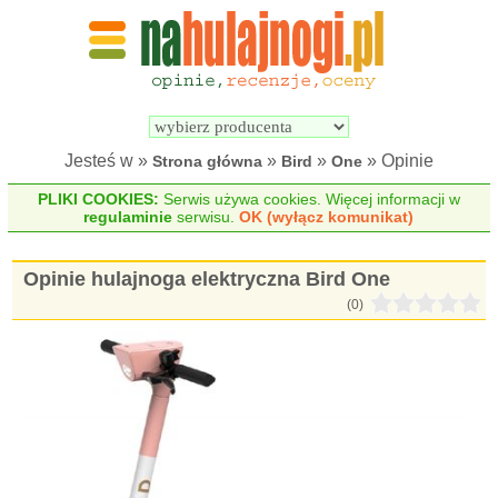
Wyszukiwarka 
Porównywarka 
hulajnóg 
hulajnóg 
elektrycznych
elektrycznych
Jesteś w »
»
»
» Opinie
Strona główna
Bird
One
PLIKI COOKIES:
Serwis używa cookies. Więcej informacji w
regulaminie
serwisu.
OK (wyłącz komunikat)
Opinie hulajnoga elektryczna Bird One
(0)