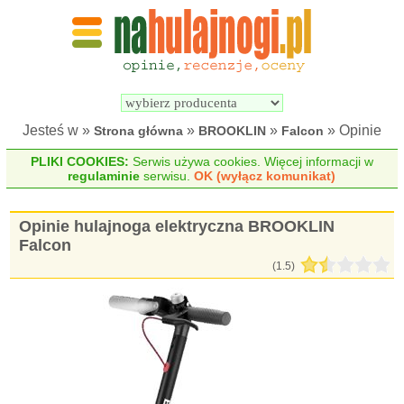
Wyszukiwarka 
Porównywarka 
hulajnóg 
hulajnóg 
elektrycznych
elektrycznych
Jesteś w »
»
»
» Opinie
Strona główna
BROOKLIN
Falcon
PLIKI COOKIES:
Serwis używa cookies. Więcej informacji w
regulaminie
serwisu.
OK (wyłącz komunikat)
Opinie hulajnoga elektryczna BROOKLIN
Falcon
(
1.5
)