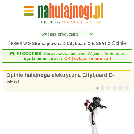
Wyszukiwarka 
Porównywarka 
hulajnóg 
hulajnóg 
elektrycznych
elektrycznych
Jesteś w »
»
»
» Opinie
Strona główna
Cityboard
E-SEAT
PLIKI COOKIES:
Serwis używa cookies. Więcej informacji w
regulaminie
serwisu.
OK (wyłącz komunikat)
Opinie hulajnoga elektryczna Cityboard E-
SEAT
(0)