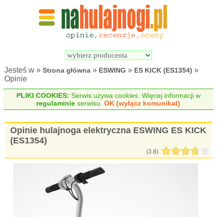
Wyszukiwarka 
Porównywarka 
hulajnóg 
hulajnóg 
elektrycznych
elektrycznych
Jesteś w »
»
»
»
Strona główna
ESWING
ES KICK (ES1354)
Opinie
PLIKI COOKIES:
Serwis używa cookies. Więcej informacji w
regulaminie
serwisu.
OK (wyłącz komunikat)
Opinie hulajnoga elektryczna ESWING ES KICK
(ES1354)
(
3.8
)