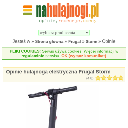
Wyszukiwarka 
Porównywarka 
hulajnóg 
hulajnóg 
elektrycznych
elektrycznych
Jesteś w »
»
»
» Opinie
Strona główna
Frugal
Storm
PLIKI COOKIES:
Serwis używa cookies. Więcej informacji w
regulaminie
serwisu.
OK (wyłącz komunikat)
Opinie hulajnoga elektryczna Frugal Storm
(
4.8
)