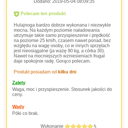
Dodano:
2019-05-04 08:09:35
Polecam ten produkt
Hulajnoga bardzo dobrze wykonana i niezwykle
mocna. Na każdym poziomie naładowania
utrzymuje takie samo przyspieszenie i prędkość
na poziomie 25 km/h, czasem nawet ponad, bez
względu na wagę osoby, co w innych sprzętach
jest nieosiągalne (ja ważę 90 kg, a córka 30).
Nawet na mocniejszych wzniesieniach frugal
daje spokojnie radę. Gorąco polecam.
Produkt posiadam od
kilku dni
Zalety
Waga, moc i przyspieszenie. Stosunek jakości do
ceny.
Wady
Póki co brak.
Wykonanie
5