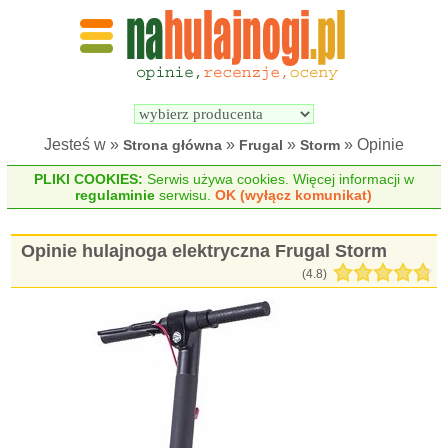
Wyszukiwarka 
Porównywarka 
hulajnóg 
hulajnóg 
elektrycznych
elektrycznych
Jesteś w »
»
»
» Opinie
Strona główna
Frugal
Storm
PLIKI COOKIES:
Serwis używa cookies. Więcej informacji w
regulaminie
serwisu.
OK (wyłącz komunikat)
Opinie hulajnoga elektryczna Frugal Storm
(
4.8
)