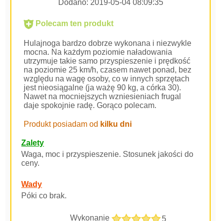
Dodano:
2019-05-04 08:09:35
Polecam ten produkt
Hulajnoga bardzo dobrze wykonana i niezwykle
mocna. Na każdym poziomie naładowania
utrzymuje takie samo przyspieszenie i prędkość
na poziomie 25 km/h, czasem nawet ponad, bez
względu na wagę osoby, co w innych sprzętach
jest nieosiągalne (ja ważę 90 kg, a córka 30).
Nawet na mocniejszych wzniesieniach frugal
daje spokojnie radę. Gorąco polecam.
Produkt posiadam od
kilku dni
Zalety
Waga, moc i przyspieszenie. Stosunek jakości do
ceny.
Wady
Póki co brak.
Wykonanie
5