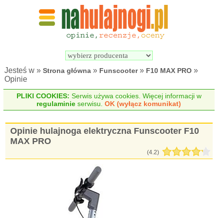
Wyszukiwarka 
Porównywarka 
hulajnóg 
hulajnóg 
elektrycznych
elektrycznych
Jesteś w »
»
»
»
Strona główna
Funscooter
F10 MAX PRO
Opinie
PLIKI COOKIES:
Serwis używa cookies. Więcej informacji w
regulaminie
serwisu.
OK (wyłącz komunikat)
Opinie hulajnoga elektryczna Funscooter F10
MAX PRO
(
4.2
)