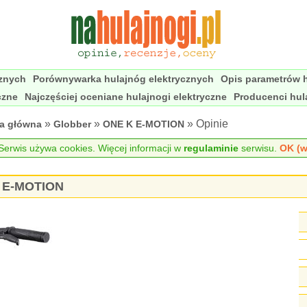
cznych
Porównywarka hulajnóg elektrycznych
Opis parametrów h
czne
Najczęściej oceniane hulajnogi elektryczne
Producenci hul
»
»
» Opinie
na główna
Globber
ONE K E-MOTION
erwis używa cookies. Więcej informacji w
regulaminie
serwisu.
OK (w
K E-MOTION