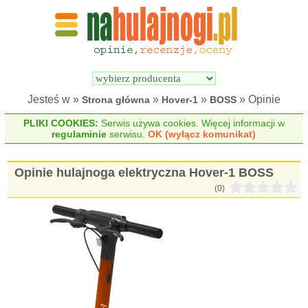
Wyszukiwarka 
Porównywarka 
hulajnóg 
hulajnóg 
elektrycznych
elektrycznych
Jesteś w »
»
»
» Opinie
Strona główna
Hover-1
BOSS
PLIKI COOKIES:
Serwis używa cookies. Więcej informacji w
regulaminie
serwisu.
OK (wyłącz komunikat)
Opinie hulajnoga elektryczna Hover-1 BOSS
(0)