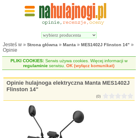
Wyszukiwarka 
Porównywarka 
hulajnóg 
hulajnóg 
elektrycznych
elektrycznych
Jesteś w »
»
»
»
Strona główna
Manta
MES1402J Flinston 14"
Opinie
PLIKI COOKIES:
Serwis używa cookies. Więcej informacji w
regulaminie
serwisu.
OK (wyłącz komunikat)
Opinie hulajnoga elektryczna Manta MES1402J
Flinston 14"
(0)