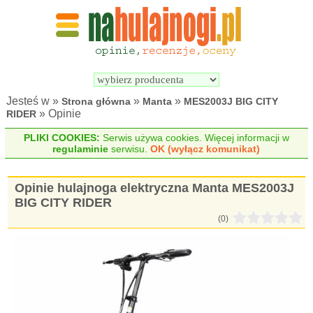
Wyszukiwarka 
Porównywarka 
hulajnóg 
hulajnóg 
elektrycznych
elektrycznych
Jesteś w »
»
»
Strona główna
Manta
MES2003J BIG CITY
» Opinie
RIDER
PLIKI COOKIES:
Serwis używa cookies. Więcej informacji w
regulaminie
serwisu.
OK (wyłącz komunikat)
Opinie hulajnoga elektryczna Manta MES2003J
BIG CITY RIDER
(0)