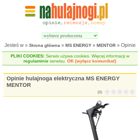
Wyszukiwarka 
Porównywarka 
hulajnóg 
hulajnóg 
elektrycznych
elektrycznych
Jesteś w »
»
»
» Opinie
Strona główna
MS ENERGY
MENTOR
PLIKI COOKIES:
Serwis używa cookies. Więcej informacji w
regulaminie
serwisu.
OK (wyłącz komunikat)
Opinie hulajnoga elektryczna MS ENERGY
MENTOR
(0)