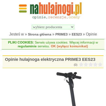
Wyszukiwarka 
Porównywarka 
hulajnóg 
hulajnóg 
elektrycznych
elektrycznych
Jesteś w »
»
»
» Opinie
Strona główna
PRIME3
EES23
PLIKI COOKIES:
Serwis używa cookies. Więcej informacji w
regulaminie
serwisu.
OK (wyłącz komunikat)
Opinie hulajnoga elektryczna PRIME3 EES23
(0)