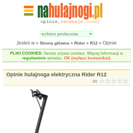
Wyszukiwarka 
Porównywarka 
hulajnóg 
hulajnóg 
elektrycznych
elektrycznych
Jesteś w »
»
»
» Opinie
Strona główna
Rider
R12
PLIKI COOKIES:
Serwis używa cookies. Więcej informacji w
regulaminie
serwisu.
OK (wyłącz komunikat)
Opinie hulajnoga elektryczna Rider R12
(0)